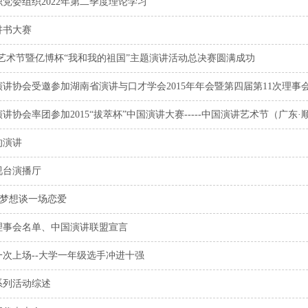
织党委组织2022年第二季度理论学习
讲书大赛
艺术节暨亿博杯“我和我的祖国”主题演讲活动总决赛圆满成功
讲协会受邀参加湖南省演讲与口才学会2015年年会暨第四届第11次理事
协会率团参加2015“拔萃杯”中国演讲大赛-----中国演讲艺术节（广东·
的演讲
视台演播厅
和梦想谈一场恋爱
理事会名单、中国演讲联盟宣言
次上场--大学一年级选手冲进十强
系列活动综述