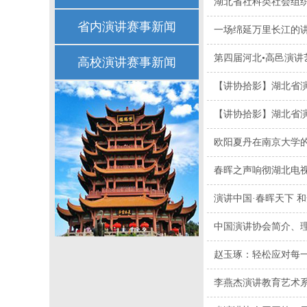
​湖北省社科类社会组
省内演讲赛事新闻
一场绵延万里长江的
第四届河北•高邑演讲
高校演讲赛事新闻
【讲协拾影】湖北省演
【讲协拾影】湖北省演讲
欧阳夏丹在南京大学
春晖之声响彻湖北电
演讲中国·春晖天下 
中国演讲协会简介、
赵玉琢：轻松应对每一
李燕杰演讲教育艺术